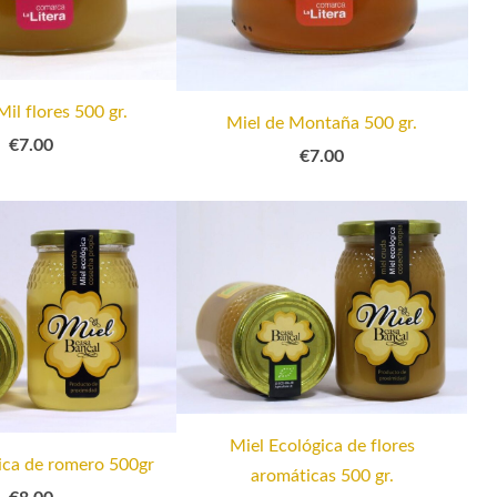
Mil flores 500 gr.
Miel de Montaña 500 gr.
€7.00
€7.00
Miel Ecológica de flores
ica de romero 500gr
aromáticas 500 gr.
€8.00